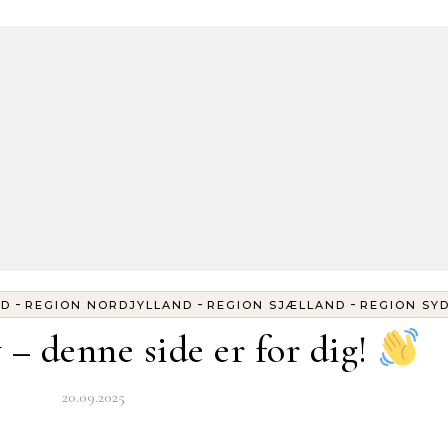
-
-
-
ND
REGION NORDJYLLAND
REGION SJÆLLAND
REGION SY
– denne side er for dig!
20.09.2025