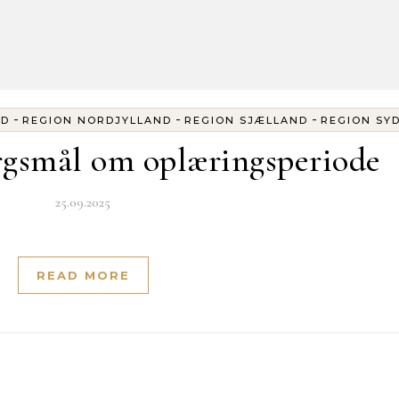
-
-
-
ND
REGION NORDJYLLAND
REGION SJÆLLAND
REGION SY
rgsmål om oplæringsperiode
25.09.2025
READ MORE